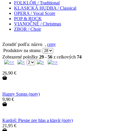
FOLKLÓR / Traditional
KLASICKÁ HUDBA / Classical
OPERA / Vocal Score
POP & ROCK
VIANOČNÉ / Christmas
ZBOR / Choir
Zoradiť podľa: názvu
,
ceny
Produktov na stranu:
Zobrazené položky
29 - 56
z celkových
74
26,90 €
Happy Songs (noty)
9,90 €
Kardoš: Piesne pre hlas a klavír (noty)
21,95 €