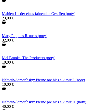
Mahler: Lieder eines fahrenden Gesellen (noty)
23,00 €
Mary Poppins Returns (noty)
32,00 €
Mel Brooks: The Producers (noty)
10,00 €
Németh-Šamorínsky: Piesne pre hlas a klavír I. (noty)
10,00 €
Németh-Šamorínsky: Piesne pre hlas a klavír II. (noty)
40,00 €