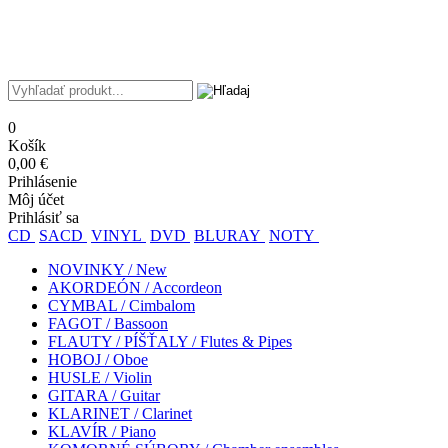
0
Košík
0,00 €
Prihlásenie
Môj účet
Prihlásiť sa
CD
SACD
VINYL
DVD
BLURAY
NOTY
NOVINKY / New
AKORDEÓN / Accordeon
CYMBAL / Cimbalom
FAGOT / Bassoon
FLAUTY / PÍŠŤALY / Flutes & Pipes
HOBOJ / Oboe
HUSLE / Violin
GITARA / Guitar
KLARINET / Clarinet
KLAVÍR / Piano