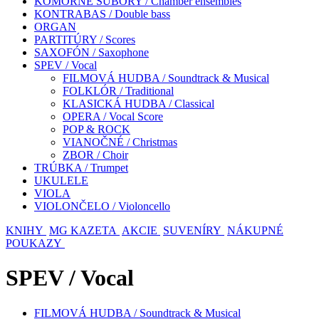
KOMORNÉ SÚBORY / Chamber ensembles
KONTRABAS / Double bass
ORGAN
PARTITÚRY / Scores
SAXOFÓN / Saxophone
SPEV / Vocal
FILMOVÁ HUDBA / Soundtrack & Musical
FOLKLÓR / Traditional
KLASICKÁ HUDBA / Classical
OPERA / Vocal Score
POP & ROCK
VIANOČNÉ / Christmas
ZBOR / Choir
TRÚBKA / Trumpet
UKULELE
VIOLA
VIOLONČELO / Violoncello
KNIHY
MG KAZETA
AKCIE
SUVENÍRY
NÁKUPNÉ
POUKAZY
SPEV / Vocal
FILMOVÁ HUDBA / Soundtrack & Musical