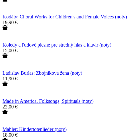
Kodály: Choral Works for Children's and Female Voices (noty)
19,90 €
Koledy a ľudové piesne pre stredný hlas a klavír (noty)
15,00 €
Ladislav Burlas: Zbojníkova žena (noty)
11,90 €
Made in America. Folksongs, Spirituals (noty)
22,00 €
Mahler: Kindertotenlieder (noty)
18,00 €