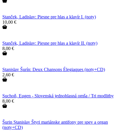
Stanček, Ladislav: Piesne pre hlas a klavír I. (noty)
10,00 €
Stanček, Ladislav: Piesne pre hlas a klavír II. (noty)
8,00 €
Stanislav Šurín: Deux Chansons Élegiaques (noty+CD)
2,60 €
Suchoň, Eugen - Slovenská jednohlasná omša / Tri modlitby
8,00 €
Šurin Stanislav Štyri mariánske antifony pre spev a organ
(noty+CD)