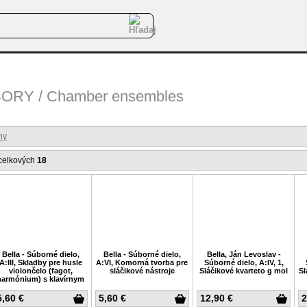
RY / Chamber ensembles
ny
celkových
18
Bella - Súborné dielo,
Bella - Súborné dielo,
Bella, Ján Levoslav -
A:III, Skladby pre husle
A:VI, Komorná tvorba pre
Súborné dielo, A:IV, 1,
violončelo (fagot,
sláčikové nástroje
Sláčikové kvarteto g mol
Sl
harmónium) s klavírnym
sprievodom
5,60 €
5,60 €
12,90 €
2