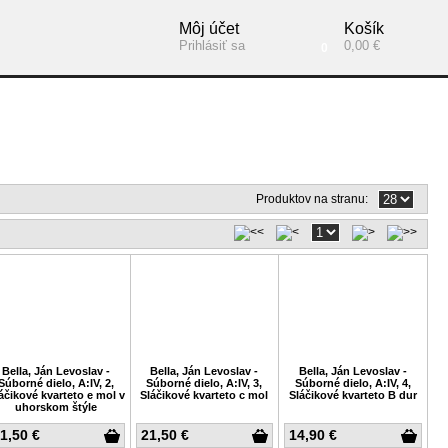
Môj účet
Košík
Prihlásiť sa
0,00 €
0
Produktov na stranu:
Bella, Ján Levoslav -
Bella, Ján Levoslav -
Bella, Ján Levoslav -
Súborné dielo, A:IV, 2,
Súborné dielo, A:IV, 3,
Súborné dielo, A:IV, 4,
áčikové kvarteto e mol v
Sláčikové kvarteto c mol
Sláčikové kvarteto B dur
uhorskom štýle
1,50 €
21,50 €
14,90 €