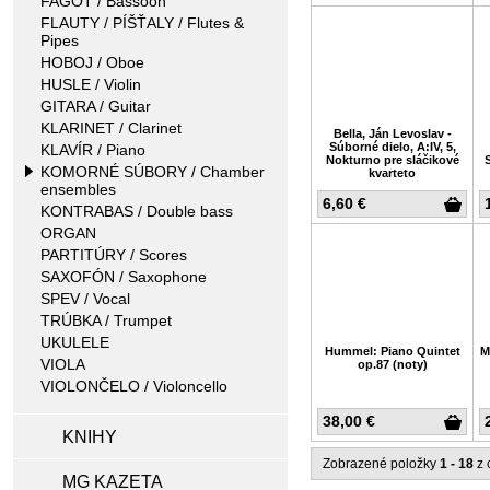
FAGOT / Bassoon
FLAUTY / PÍŠŤALY / Flutes &
Pipes
HOBOJ / Oboe
HUSLE / Violin
GITARA / Guitar
KLARINET / Clarinet
Bella, Ján Levoslav -
Súborné dielo, A:IV, 5,
KLAVÍR / Piano
Nokturno pre sláčikové
S
KOMORNÉ SÚBORY / Chamber
kvarteto
ensembles
6,60 €
KONTRABAS / Double bass
ORGAN
PARTITÚRY / Scores
SAXOFÓN / Saxophone
SPEV / Vocal
TRÚBKA / Trumpet
UKULELE
Hummel: Piano Quintet
M
VIOLA
op.87 (noty)
VIOLONČELO / Violoncello
38,00 €
KNIHY
Zobrazené položky
1 - 18
z 
MG KAZETA