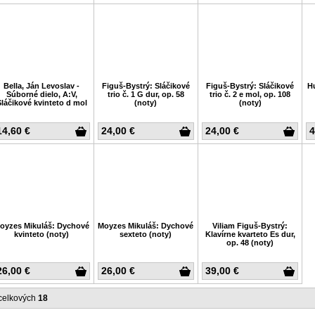
Bella, Ján Levoslav -
Figuš-Bystrý: Sláčikové
Figuš-Bystrý: Sláčikové
Hu
Súborné dielo, A:V,
trio č. 1 G dur, op. 58
trio č. 2 e mol, op. 108
láčikové kvinteto d mol
(noty)
(noty)
14,60 €
24,00 €
24,00 €
4
oyzes Mikuláš: Dychové
Moyzes Mikuláš: Dychové
Viliam Figuš-Bystrý:
kvinteto (noty)
sexteto (noty)
Klavírne kvarteto Es dur,
op. 48 (noty)
26,00 €
26,00 €
39,00 €
celkových
18