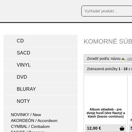
KOMORNÉ SÚBO
CD
SACD
Zoradiť podľa: názvu
,
ce
VINYL
Zobrazené položky
1 - 18
z 
DVD
BLURAY
NOTY
Album skladieb - pre
dvoje huslí (dve flauty) a
NOVINKY / New
klavír (basso continuo)
AKORDEÓN / Accordeon
CYMBAL / Cimbalom
12,00 €