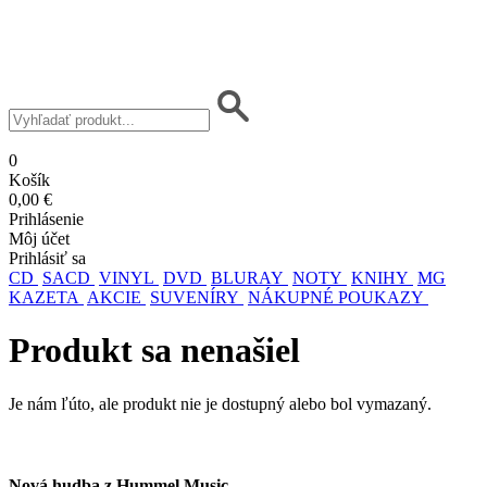
0
Košík
0,00 €
Prihlásenie
Môj účet
Prihlásiť sa
CD
SACD
VINYL
DVD
BLURAY
NOTY
KNIHY
MG
KAZETA
AKCIE
SUVENÍRY
NÁKUPNÉ POUKAZY
Produkt sa nenašiel
Je nám ľúto, ale produkt nie je dostupný alebo bol vymazaný.
Nová hudba z Hummel Music