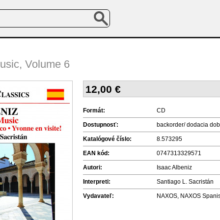
usic, Volume 6
12,00
€
Formát:
CD
Dostupnosť:
backorder/ dodacia dob
Katalógové číslo:
8.573295
EAN kód:
0747313329571
Autori:
Isaac Albeniz
Interpreti:
Santiago L. Sacristán
Vydavateľ:
NAXOS, NAXOS Spanish