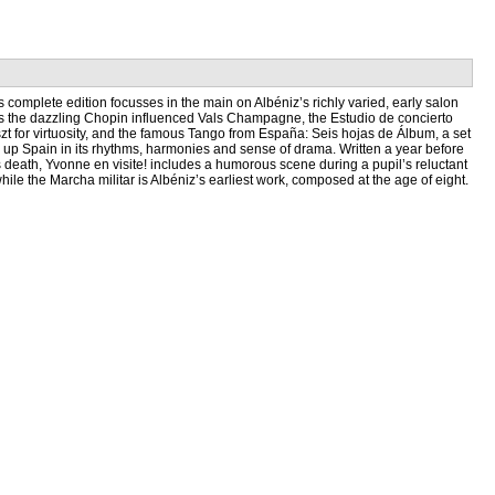
s complete edition focusses in the main on Albéniz’s richly varied, early salon
udes the dazzling Chopin influenced Vals Champagne, the Estudio de concierto
szt for virtuosity, and the famous Tango from España: Seis hojas de Álbum, a set
 up Spain in its rhythms, harmonies and sense of drama. Written a year before
 death, Yvonne en visite! includes a humorous scene during a pupil’s reluctant
ile the Marcha militar is Albéniz’s earliest work, composed at the age of eight.