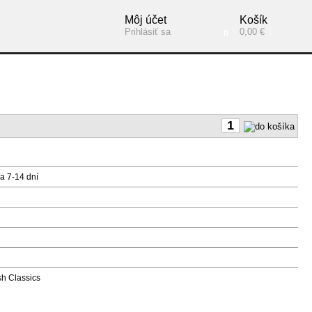
Môj účet
Košík
Prihlásiť sa
0,00 €
0
a 7-14 dní
 Classics