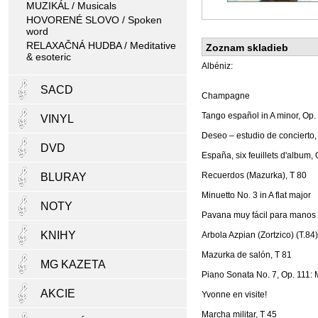
MUZIKÁL / Musicals
HOVORENÉ SLOVO / Spoken
word
RELAXAČNÁ HUDBA / Meditative
Zoznam skladieb
& esoteric
Albéniz:
SACD
Champagne
Tango español in A minor, Op.
VINYL
Deseo – estudio de concierto,
DVD
España, six feuillets d'album,
Recuerdos (Mazurka), T 80
BLURAY
Minuetto No. 3 in A flat major
NOTY
Pavana muy fácil para manos
KNIHY
Arbola Azpian (Zortzico) (T.84)
Mazurka de salón, T 81
MG KAZETA
Piano Sonata No. 7, Op. 111: 
AKCIE
Yvonne en visite!
Marcha militar, T 45