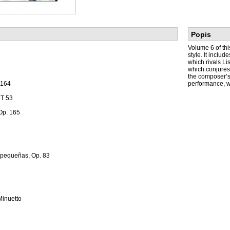
Popis
Volume 6 of thi
style. It incl
which rivals Li
which conjures
the composer’s
 164
performance, wh
 T 53
 Op. 165
 pequeñas, Op. 83
Minuetto