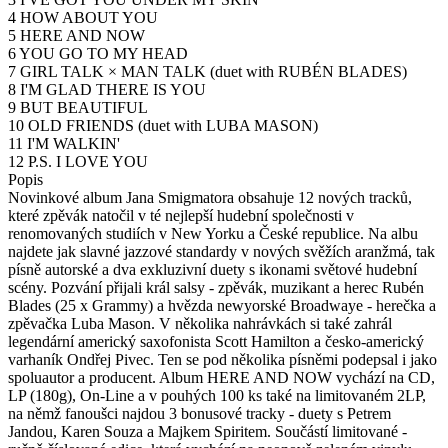
4 HOW ABOUT YOU
5 HERE AND NOW
6 YOU GO TO MY HEAD
7 GIRL TALK × MAN TALK (duet with RUBÉN BLADES)
8 I'M GLAD THERE IS YOU
9 BUT BEAUTIFUL
10 OLD FRIENDS (duet with LUBA MASON)
11 I'M WALKIN'
12 P.S. I LOVE YOU
Popis
Novinkové album Jana Smigmatora obsahuje 12 nových tracků,
které zpěvák natočil v té nejlepší hudební společnosti v
renomovaných studiích v New Yorku a České republice. Na albu
najdete jak slavné jazzové standardy v nových svěžích aranžmá, tak
písně autorské a dva exkluzivní duety s ikonami světové hudební
scény. Pozvání přijali král salsy - zpěvák, muzikant a herec Rubén
Blades (25 x Grammy) a hvězda newyorské Broadwaye - herečka a
zpěvačka Luba Mason. V několika nahrávkách si také zahrál
legendární americký saxofonista Scott Hamilton a česko-americký
varhaník Ondřej Pivec. Ten se pod několika písněmi podepsal i jako
spoluautor a producent. Album HERE AND NOW vychází na CD,
LP (180g), On-Line a v pouhých 100 ks také na limitovaném 2LP,
na němž fanoušci najdou 3 bonusové tracky - duety s Petrem
Jandou, Karen Souza a Majkem Spiritem. Součástí limitované -