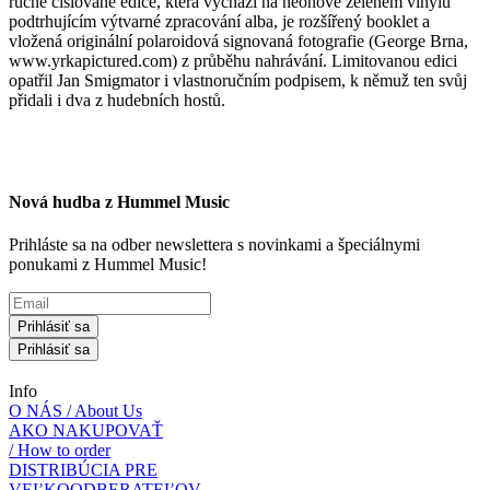
ručně číslované edice, která vychází na neonově zeleném vinylu
podtrhujícím výtvarné zpracování alba, je rozšířený booklet a
vložená originální polaroidová signovaná fotografie (George Brna,
www.yrkapictured.com) z průběhu nahrávání. Limitovanou edici
opatřil Jan Smigmator i vlastnoručním podpisem, k němuž ten svůj
přidali i dva z hudebních hostů.
Nová hudba z Hummel Music
Prihláste sa na odber newslettera s novinkami a špeciálnymi
ponukami z Hummel Music!
Prihlásiť sa
Prihlásiť sa
Info
O NÁS / About Us
AKO NAKUPOVAŤ
/ How to order
DISTRIBÚCIA PRE
VEĽKOODBERATEĽOV