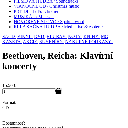
FILMOVÁ HUDBA / Soundtracks
VIANOČNÉ CD / Christmas music
PRE DETI / For children
MUZIKÁL / Musicals
HOVORENÉ SLOVO / Spoken word
RELAXAČNÁ HUDBA / Meditative & esoteric
SACD
VINYL
DVD
BLURAY
NOTY
KNIHY
MG
KAZETA
AKCIE
SUVENÍRY
NÁKUPNÉ POUKAZY
Beethoven, Reicha: Klavírní
koncerty
15,50
€
Formát:
CD
Dostupnosť: