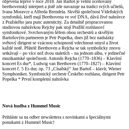
objevena teprve v roce 2018. Jan Bartoš je velmi oceňovaný
beethovenský interpret a jistě zde navazuje na tradici svých učitelů,
Ivana Moravce a Alfreda Brendela. Skvělá společnost Vídeňských
symfoniků, kteří mají Beethovena ve své DNA, dává živé nahrávce
z Pražského jara punc autenticity. Za detailně propracovanou
studiovou nahrávkou Rejchy pak stojí Pražští rozhlasoví
symfonikové. Svrchovaným šéfem obou orchestrů a skvělým
Bartošovým partnerem je Petr Popelka, dnes již bez nadsázky
světový dirigent se vzácnou schopností vdechnout smysl a život
každé notě. Přátelé Beethoven a Rejcha se tak symbolicky znovu
setkávají – po více než dvou staletích – na jednom albu, v jedinečné
muzikantské společnosti. Antonín Rejcha (1770–1836) – Klavírní
koncert Es dur*, Ludwig van Beethoven (1770–1827) – Klavírní
koncert č. 5 Es dur, op. 73 „Císařský“ Jan Bartoš – klavír, Wiener
Symphoniker, Symfonický orchestr Českého rozhlasu, dirigent Petr
Popelka * První kompletní nahrávka
Nová hudba z Hummel Music
Prihláste sa na odber newslettera s novinkami a špeciálnymi
ponukami z Hummel Music!