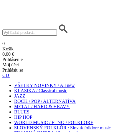
0
Košík
0,00 €
Prihlásenie
Môj účet
Prihlásiť sa
CD
VŠETKY NOVINKY / All new
KLASIKA / Classical music
JAZZ
ROCK / POP / ALTERNATÍVA
METAL / HARD & HEAVY
BLUES
HIP HOP
WORLD MUSIC / ETNO / FOLKLORE
SLOVENSKÝ FOLKLÓR / Slovak folklore music