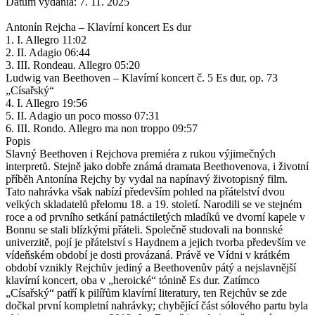
Dátum vydania: 7. 11. 2025
Antonín Rejcha – Klavírní koncert Es dur
1. I. Allegro 11:02
2. II. Adagio 06:44
3. III. Rondeau. Allegro 05:20
Ludwig van Beethoven – Klavírní koncert č. 5 Es dur, op. 73
„Císařský“
4. I. Allegro 19:56
5. II. Adagio un poco mosso 07:31
6. III. Rondo. Allegro ma non troppo 09:57
Popis
Slavný Beethoven i Rejchova premiéra z rukou výjimečných
interpretů. Stejně jako dobře známá dramata Beethovenova, i životní
příběh Antonína Rejchy by vydal na napínavý životopisný film.
Tato nahrávka však nabízí především pohled na přátelství dvou
velkých skladatelů přelomu 18. a 19. století. Narodili se ve stejném
roce a od prvního setkání patnáctiletých mladíků ve dvorní kapele v
Bonnu se stali blízkými přáteli. Společně studovali na bonnské
univerzitě, pojí je přátelství s Haydnem a jejich tvorba především ve
vídeňském období je dosti provázaná. Právě ve Vídni v krátkém
období vznikly Rejchův jediný a Beethovenův pátý a nejslavnější
klavírní koncert, oba v „heroické“ tónině Es dur. Zatímco
„Císařský“ patří k pilířům klavírní literatury, ten Rejchův se zde
dočkal první kompletní nahrávky; chybějící část sólového partu byla