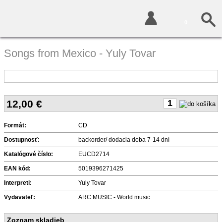
0
Songs from Mexico - Yuly Tovar
12,00
€
Formát:
CD
Dostupnosť:
backorder/ dodacia doba 7-14 dní
Katalógové číslo:
EUCD2714
EAN kód:
5019396271425
Interpreti:
Yuly Tovar
Vydavateľ:
ARC MUSIC - World music
Zoznam skladieb