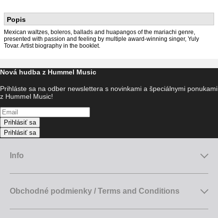
Popis
Mexican waltzes, boleros, ballads and huapangos of the mariachi genre,
presented with passion and feeling by multiple award-winning singer, Yuly
Tovar. Artist biography in the booklet.
Nová hudba z Hummel Music
Prihláste sa na odber newslettera s novinkami a špeciálnymi ponukami
z Hummel Music!
Prihlásiť sa
Prihlásiť sa
Info
Obchodné podmienky / Terms and Conditions