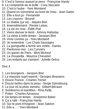
8. C'est à l'amour auquel je pens - Françoise Hardy
9. La complainte de la butte - Cora Vaucaire
10. C'est à l'aube - Yves Montand
11. Quand on s'promène au bord de l'eau - Jean Gabin
12. Elle a tout ça - Fernandel
13. Les crayons - Bourvil
14. Le diable (ça va) - Jaques Brel
15. Insensiblement - Renée Lebas
16. La vie en rose - Édith Piaf
17. Viens danser le twist - Johnny Hallyday
18. La valse à mille temps - Jacques Brel
19. Vivre comme ça - Yves Montand
20. Je reviendrai - Les Chats Sauvages
21. La guinguette a fermé ses volets - Damia
22. Pardonne-moi - Les Corvairs
23. Un gamin de Paris - Mick Micheyl
24. La choupetta - Maurice Chevalier
25. Les enfants qui s'aiment - Juliette Gréco
Disc 4
1. Les bourgeois - Jacques Brel
2. Le mauvais sujet repenti - Georges Brassens
3. Douce France - Charles Trenet
4. Douze belles dans la peau - Serge Gainsbourg
5. Le jour où la pluie viendra - Gilbert Bécaud
6. Sombreros et mantilles - Rina Ketty
7. Poker - Charles Aznavour
8. De temps en temps - Joséphine Baker
9. Ça a raté - Françoise Hardy
10. Sur le pont d'Avignon - Jean Sablon
11. Elle a… - Yves Montand