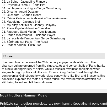
12. La Seine - Jacqueline François
13. L'hymne à l'amour - Édith Piaf
14. Le claqueur de doigts - Serge Gainsbourg
15. Griserie - André Dassary
16. Je chante - Charles Trenet
17. J'aime Paris au mois de mai - Charles Aznavour
18. Madeleine - Jacques Brel
19. Itsy bitsy, petit bikini - Johnny Hallyday
20. Place Pigalle - Maurice Chevalier
21. Faubourg Saint-Martin - Yves Montand
22. Parlez-moi d'amour - Lucienne Boyer
23. La recette de l'amour fou - Serge Gainsbourg
24. Sérénade sur Paris - Tino Rossi
25. Padam padam - Édith Piaf
Popis
The French music scene of the 20th century enjoyed a life of its own. The
chanson culture emerged from the clubs, cafés and concert halls of Paris thanks
to a bewildering variety of artists, while a musical revolution took place when
singers brought politics into the mix. From smiling Sacha Distel through the
controversial Gainsbourg to world-class songwriters like Brel and Brassens, this
collection explores the roots of French music, the reverberations of which are
still being heard and felt the world over.
Nová hudba z Hummel Music
Prihláste sa na odber newslettera s novinkami a špeciálnymi ponukami