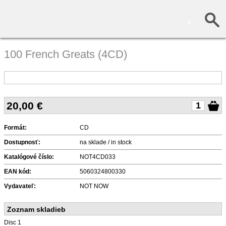
0
100 French Greats (4CD)
20,00
€
Formát:
CD
Dostupnosť:
na sklade / in stock
Katalógové číslo:
NOT4CD033
EAN kód:
5060324800330
Vydavateľ:
NOT NOW
Zoznam skladieb
Disc 1