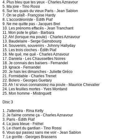
4. Plus bleu que tes yeux - Charles Aznavour
5. Ma joie - Tino Rossi
6. Sur les quais du vieux Paris - Jean Sablon
7. On se plaît - Françoise Hardy
8. L'accordéoniste - Édith Piaf
9. Ne me quitte pas - Jacques Brel
10. Les prénoms effacés - Jean Tranchant
11. Mon pote le gitan - Barbara
12. Ah! (lorsque ma poule) - Charles Aznavour
13. Baudelaire - Serge Gainsbourg
14. Souvenirs, souvenirs - Johnny Hallyday
15. Les trois cloches - Édith Piaf
16. Me qué, me qué - Charles Aznavour
17. Daniela - Les Chaussettes Noires
18. Je connais des baisers - Fernandel
19. Ignace - Fernandel
20. Je hais les dimanches - Juliette Gréco
21. Formidable - Charles Trenet
22. Bolero - Georges Guetary
23. Ah ! si vous connaissiez ma poule - Maurice Chevalier
24. Les feuilles mortes - Yves Montand
25. Mon homme - Mistinguett
Disc 3
1. J'attendra - Rina Ketty
2. Je t'aime comme ça - Charles Aznavour
3. Paris - Édith Piaf
4. La java bleue - Fréhel
5. Le chant du gardian - Tino Rossi
6. Vous qui passez sans me voir - Jean Sablon
7. Le gorille - Georges Brassens