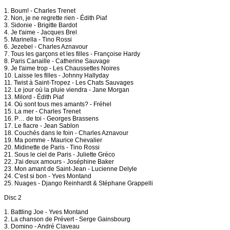
1. Boum! - Charles Trenet
2. Non, je ne regrette rien - Édith Piaf
3. Sidonie - Brigitte Bardot
4. Je t'aime - Jacques Brel
5. Marinella - Tino Rossi
6. Jezebel - Charles Aznavour
7. Tous les garçons et les filles - Françoise Hardy
8. Paris Canaille - Catherine Sauvage
9. Je t'aime trop - Les Chaussettes Noires
10. Laisse les filles - Johnny Hallyday
11. Twist à Saint-Tropez - Les Chats Sauvages
12. Le jour où la pluie viendra - Jane Morgan
13. Milord - Édith Piaf
14. Où sont tous mes amants? - Fréhel
15. La mer - Charles Trenet
16. P… de toi - Georges Brassens
17. Le fiacre - Jean Sablon
18. Couchés dans le foin - Charles Aznavour
19. Ma pomme - Maurice Chevalier
20. Midinette de Paris - Tino Rossi
21. Sous le ciel de Paris - Juliette Gréco
22. J'ai deux amours - Joséphine Baker
23. Mon amant de Saint-Jean - Lucienne Delyle
24. C'est si bon - Yves Montand
25. Nuages - Django Reinhardt & Stéphane Grappelli
Disc 2
1. Battling Joe - Yves Montand
2. La chanson de Prévert - Serge Gainsbourg
3. Domino - André Claveau