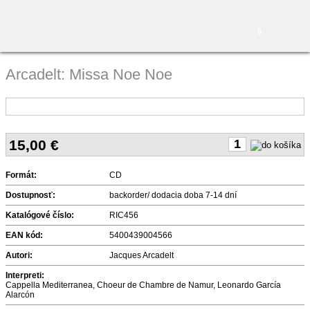
0
Arcadelt: Missa Noe Noe
15,00
€
Formát:
CD
Dostupnosť:
backorder/ dodacia doba 7-14 dní
Katalógové číslo:
RIC456
EAN kód:
5400439004566
Autori:
Jacques Arcadelt
Interpreti:
Cappella Mediterranea, Choeur de Chambre de Namur, Leonardo García
Alarcón