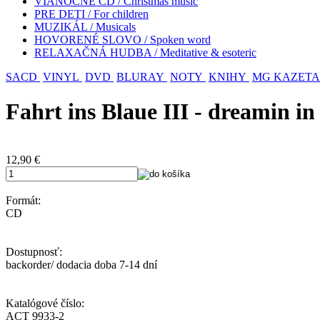
VIANOČNÉ CD / Christmas music
PRE DETI / For children
MUZIKÁL / Musicals
HOVORENÉ SLOVO / Spoken word
RELAXAČNÁ HUDBA / Meditative & esoteric
SACD
VINYL
DVD
BLURAY
NOTY
KNIHY
MG KAZETA
Fahrt ins Blaue III - dreamin in 
12,90
€
Formát:
CD
Dostupnosť:
backorder/ dodacia doba 7-14 dní
Katalógové číslo:
ACT 9933-2