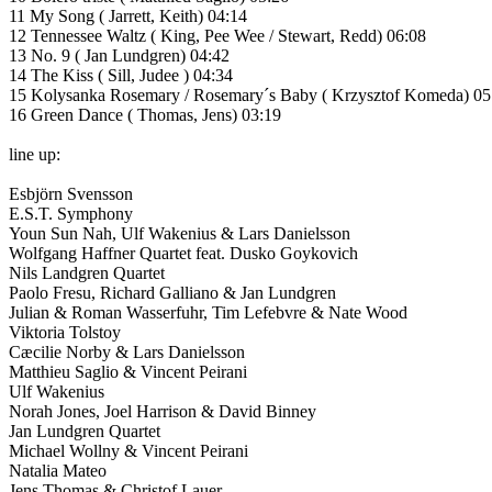
11 My Song ( Jarrett, Keith) 04:14
12 Tennessee Waltz ( King, Pee Wee / Stewart, Redd) 06:08
13 No. 9 ( Jan Lundgren) 04:42
14 The Kiss ( Sill, Judee ) 04:34
15 Kolysanka Rosemary / Rosemary´s Baby ( Krzysztof Komeda) 05
16 Green Dance ( Thomas, Jens) 03:19
line up:
Esbjörn Svensson
E.S.T. Symphony
Youn Sun Nah, Ulf Wakenius & Lars Danielsson
Wolfgang Haffner Quartet feat. Dusko Goykovich
Nils Landgren Quartet
Paolo Fresu, Richard Galliano & Jan Lundgren
Julian & Roman Wasserfuhr, Tim Lefebvre & Nate Wood
Viktoria Tolstoy
Cæcilie Norby & Lars Danielsson
Matthieu Saglio & Vincent Peirani
Ulf Wakenius
Norah Jones, Joel Harrison & David Binney
Jan Lundgren Quartet
Michael Wollny & Vincent Peirani
Natalia Mateo
Jens Thomas & Christof Lauer