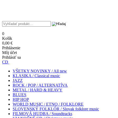
0
Košík
0,00 €
Prihlásenie
Môj účet
Prihlásiť sa
CD
VŠETKY NOVINKY / All new
KLASIKA / Classical music
JAZZ
ROCK / POP / ALTERNATÍVA
METAL / HARD & HEAVY
BLUES
HIP HOP
WORLD MUSIC / ETNO / FOLKLORE
SLOVENSKÝ FOLKLÓR / Slovak folklore music
FILMOVÁ HUDBA / Soundtracks