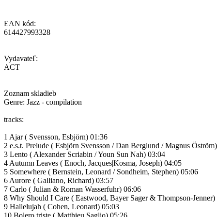
EAN kód:
614427993328
Vydavateľ:
ACT
Zoznam skladieb
Genre: Jazz - compilation
tracks:
1 Ajar ( Svensson, Esbjörn) 01:36
2 e.s.t. Prelude ( Esbjörn Svensson / Dan Berglund / Magnus Öström
3 Lento ( Alexander Scriabin / Youn Sun Nah) 03:04
4 Autumn Leaves ( Enoch, Jacques|Kosma, Joseph) 04:05
5 Somewhere ( Bernstein, Leonard / Sondheim, Stephen) 05:06
6 Aurore ( Galliano, Richard) 03:57
7 Carlo ( Julian & Roman Wasserfuhr) 06:06
8 Why Should I Care ( Eastwood, Bayer Sager & Thompson-Jenner)
9 Hallelujah ( Cohen, Leonard) 05:03
10 Bolero triste ( Matthieu Saglio) 05:26