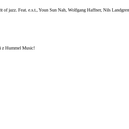
irit of jazz. Feat. e.s.t., Youn Sun Nah, Wolfgang Haffner, Nils Landg
ami z Hummel Music!