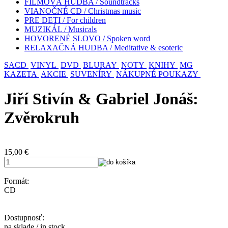
FILMOVÁ HUDBA / Soundtracks
VIANOČNÉ CD / Christmas music
PRE DETI / For children
MUZIKÁL / Musicals
HOVORENÉ SLOVO / Spoken word
RELAXAČNÁ HUDBA / Meditative & esoteric
SACD
VINYL
DVD
BLURAY
NOTY
KNIHY
MG
KAZETA
AKCIE
SUVENÍRY
NÁKUPNÉ POUKAZY
Jiří Stivín & Gabriel Jonáš:
Zvěrokruh
15,00
€
Formát:
CD
Dostupnosť:
na sklade / in stock