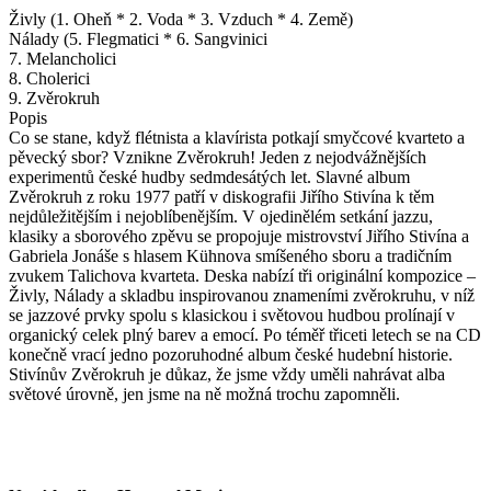
Živly (1. Oheň * 2. Voda * 3. Vzduch * 4. Země)
Nálady (5. Flegmatici * 6. Sangvinici
7. Melancholici
8. Cholerici
9. Zvěrokruh
Popis
Co se stane, když flétnista a klavírista potkají smyčcové kvarteto a
pěvecký sbor? Vznikne Zvěrokruh! Jeden z nejodvážnějších
experimentů české hudby sedmdesátých let. Slavné album
Zvěrokruh z roku 1977 patří v diskografii Jiřího Stivína k těm
nejdůležitějším i nejoblíbenějším. V ojedinělém setkání jazzu,
klasiky a sborového zpěvu se propojuje mistrovství Jiřího Stivína a
Gabriela Jonáše s hlasem Kühnova smíšeného sboru a tradičním
zvukem Talichova kvarteta. Deska nabízí tři originální kompozice –
Živly, Nálady a skladbu inspirovanou znameními zvěrokruhu, v níž
se jazzové prvky spolu s klasickou i světovou hudbou prolínají v
organický celek plný barev a emocí. Po téměř třiceti letech se na CD
konečně vrací jedno pozoruhodné album české hudební historie.
Stivínův Zvěrokruh je důkaz, že jsme vždy uměli nahrávat alba
světové úrovně, jen jsme na ně možná trochu zapomněli.