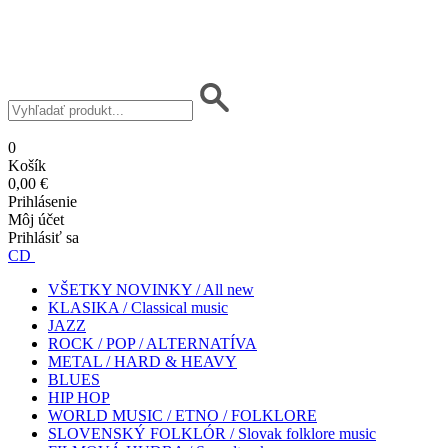
0
Košík
0,00 €
Prihlásenie
Môj účet
Prihlásiť sa
CD
VŠETKY NOVINKY / All new
KLASIKA / Classical music
JAZZ
ROCK / POP / ALTERNATÍVA
METAL / HARD & HEAVY
BLUES
HIP HOP
WORLD MUSIC / ETNO / FOLKLORE
SLOVENSKÝ FOLKLÓR / Slovak folklore music