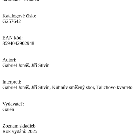
Katalógové číslo:
G257642
EAN kód:
8594042902948
Autori:
Gabriel Jonáš, Jiří Stivín
Interpreti:
Gabriel Jonáš, Jiří Stivín, Kühnův smíšený sbor, Talichovo kvarteto
Vydavateľ:
Galén
Zoznam skladieb
Rok vydání: 2025