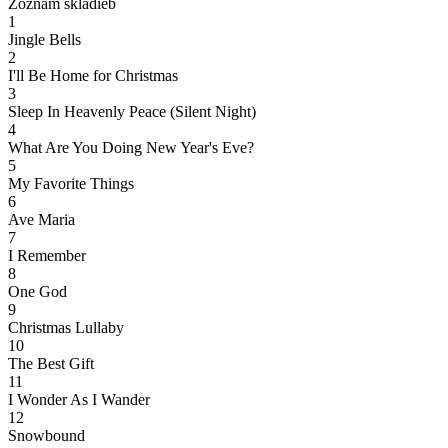
Zoznam skladieb
1
Jingle Bells
2
I'll Be Home for Christmas
3
Sleep In Heavenly Peace (Silent Night)
4
What Are You Doing New Year's Eve?
5
My Favorite Things
6
Ave Maria
7
I Remember
8
One God
9
Christmas Lullaby
10
The Best Gift
11
I Wonder As I Wander
12
Snowbound