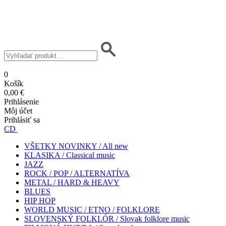
0
Košík
0,00 €
Prihlásenie
Môj účet
Prihlásiť sa
CD
VŠETKY NOVINKY / All new
KLASIKA / Classical music
JAZZ
ROCK / POP / ALTERNATÍVA
METAL / HARD & HEAVY
BLUES
HIP HOP
WORLD MUSIC / ETNO / FOLKLORE
SLOVENSKÝ FOLKLÓR / Slovak folklore music