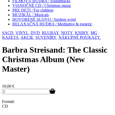
FILMOVÁ HUDBA / Soundtracks
VIANOČNÉ CD / Christmas music
PRE DETI / For children
MUZIKÁL / Musicals
HOVORENÉ SLOVO / Spoken word
RELAXAČNÁ HUDBA / Meditative & esoteric
SACD
VINYL
DVD
BLURAY
NOTY
KNIHY
MG
KAZETA
AKCIE
SUVENÍRY
NÁKUPNÉ POUKAZY
Barbra Streisand: The Classic
Christmas Album (New
Master)
10,00
€
Formát:
CD