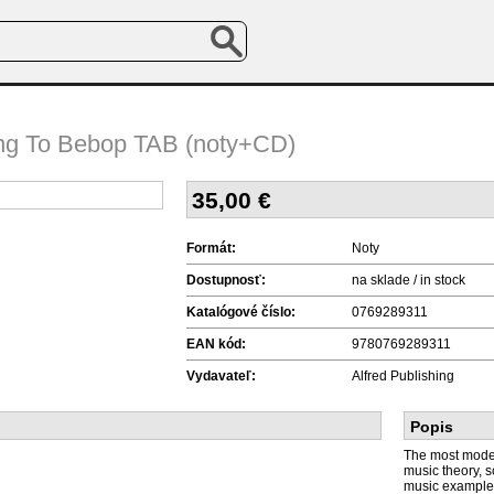
ing To Bebop TAB (noty+CD)
35,00
€
Formát:
Noty
Dostupnosť:
na sklade / in stock
Katalógové číslo:
0769289311
EAN kód:
9780769289311
Vydavateľ:
Alfred Publishing
Popis
The most moder
music theory, 
music examples