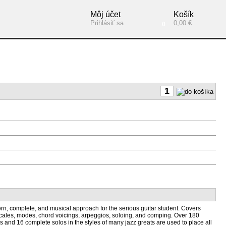
Môj účet
Košík
Prihlásiť sa
0,00 €
0
n, complete, and musical approach for the serious guitar student. Covers
scales, modes, chord voicings, arpeggios, soloing, and comping. Over 180
 and 16 complete solos in the styles of many jazz greats are used to place all