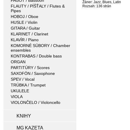
FAGOT / Bassoon
Žáner: Jazz, Blues, Latin
FLAUTY / PÍŠŤALY / Flutes &
Rozsah: 136 strán
Pipes
HOBOJ / Oboe
HUSLE / Violin
GITARA / Guitar
KLARINET / Clarinet
KLAVÍR / Piano
KOMORNÉ SÚBORY / Chamber
ensembles
KONTRABAS / Double bass
ORGAN
PARTITÚRY / Scores
SAXOFÓN / Saxophone
SPEV / Vocal
TRÚBKA / Trumpet
UKULELE
VIOLA
VIOLONČELO / Violoncello
KNIHY
MG KAZETA