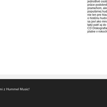
jednotlivé oso
práce podobnéh
prameňom, ale 
populárnej hud
nie len pre hl
o históriu hud
sa javí ako mn
taký patrí aj 
CD Diskografi
platne v roko
ami z Hummel Music!