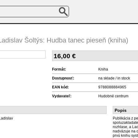
Ladislav Šoltýs: Hudba tanec pieseň (kniha)
16,00
€
Formát:
Kniha
Dostupnosť:
na sklade / in stock
EAN kód:
9788088884965
Vydavateľ:
Hudobné centrum
Popis
Ladislav
Publikácia z pe
spoluzakladat
rozhlase, a La
nadväzuje na do
prvú knihu sys