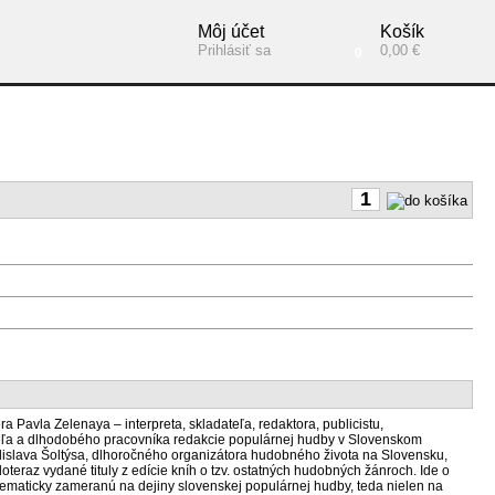
Môj účet
Košík
Prihlásiť sa
0,00 €
0
ra Pavla Zelenaya – interpreta, skladateľa, redaktora, publicistu,
eľa a dlhodobého pracovníka redakcie populárnej hudby v Slovenskom
dislava Šoltýsa, dlhoročného organizátora hudobného života na Slovensku,
teraz vydané tituly z edície kníh o tzv. ostatných hudobných žánroch. Ide o
tematicky zameranú na dejiny slovenskej populárnej hudby, teda nielen na