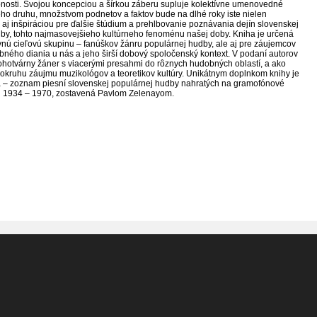
bnosti. Svojou koncepciou a šírkou záberu supluje kolektívne umenovedné
o druhu, množstvom podnetov a faktov bude na dlhé roky iste nielen
aj inšpiráciou pre ďalšie štúdium a prehlbovanie poznávania dejín slovenskej
by, tohto najmasovejšieho kultúrneho fenoménu našej doby. Kniha je určená
avnú cieľovú skupinu – fanúškov žánru populárnej hudby, ale aj pre záujemcov
obného diania u nás a jeho širší dobový spoločenský kontext. V podaní autorov
ohotvárny žáner s viacerými presahmi do rôznych hudobných oblastí, a ako
do okruhu záujmu muzikológov a teoretikov kultúry. Unikátnym doplnkom knihy je
a – zoznam piesní slovenskej populárnej hudby nahratých na gramofónové
ch 1934 – 1970, zostavená Pavlom Zelenayom.