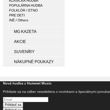
KLASICKÁ HUDBA
POPULÁRNA HUDBA
FOLKLÓR / ETNO
PRE DETI
INÉ / Others
MG KAZETA
AKCIE
SUVENÍRY
NÁKUPNÉ POUKAZY
Nová hudba z Hummel Music
Prihláste sa na odber newslettera s novinkami a špeciálnymi ponuk
Prihlásiť sa
Prihlásiť sa