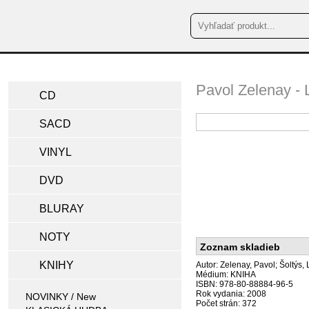
Pavol Zelenay - 
CD
SACD
VINYL
DVD
BLURAY
NOTY
Zoznam skladieb
KNIHY
Autor: Zelenay, Pavol; Šoltýs, 
Médium: KNIHA
ISBN: 978-80-88884-96-5
Rok vydania: 2008
NOVINKY / New
Počet strán: 372