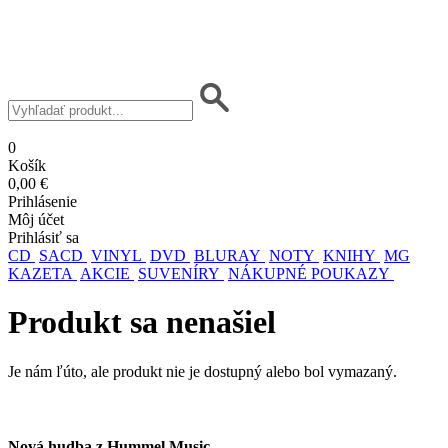
0
Košík
0,00 €
Prihlásenie
Môj účet
Prihlásiť sa
CD
SACD
VINYL
DVD
BLURAY
NOTY
KNIHY
MG
KAZETA
AKCIE
SUVENÍRY
NÁKUPNÉ POUKAZY
Produkt sa nenašiel
Je nám ľúto, ale produkt nie je dostupný alebo bol vymazaný.
Nová hudba z Hummel Music