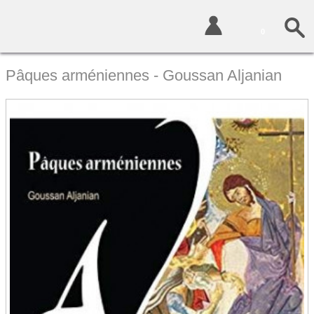
0
Pâques arméniennes - Goussan Aljanian