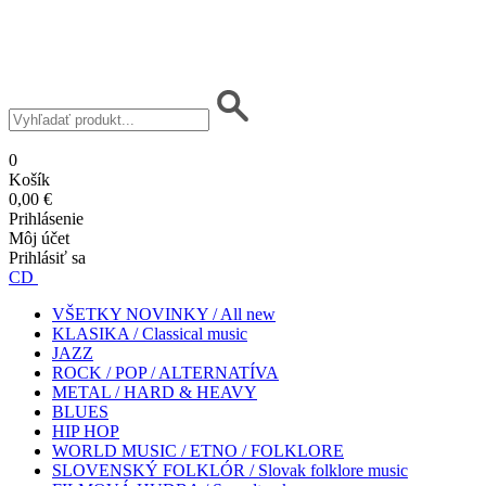
0
Košík
0,00 €
Prihlásenie
Môj účet
Prihlásiť sa
CD
VŠETKY NOVINKY / All new
KLASIKA / Classical music
JAZZ
ROCK / POP / ALTERNATÍVA
METAL / HARD & HEAVY
BLUES
HIP HOP
WORLD MUSIC / ETNO / FOLKLORE
SLOVENSKÝ FOLKLÓR / Slovak folklore music