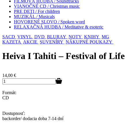
FILMOVÁ HUDBA / Soundtracks
VIANOČNÉ CD / Christmas music
PRE DETI / For children
MUZIKÁL / Musicals
HOVORENÉ SLOVO / Spoken word
RELAXAČNÁ HUDBA / Meditative & esoteric
SACD
VINYL
DVD
BLURAY
NOTY
KNIHY
MG
KAZETA
AKCIE
SUVENÍRY
NÁKUPNÉ POUKAZY
Heiva I Tahiti – Festival of Life
14,00
€
Formát:
CD
Dostupnosť:
backorder/ dodacia doba 7-14 dní