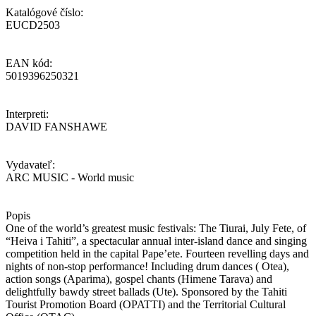
Katalógové číslo:
EUCD2503
EAN kód:
5019396250321
Interpreti:
DAVID FANSHAWE
Vydavateľ:
ARC MUSIC - World music
Popis
One of the world’s greatest music festivals: The Tiurai, July Fete, of
“Heiva i Tahiti”, a spectacular annual inter-island dance and singing
competition held in the capital Pape’ete. Fourteen revelling days and
nights of non-stop performance! Including drum dances ( Otea),
action songs (Aparima), gospel chants (Himene Tarava) and
delightfully bawdy street ballads (Ute). Sponsored by the Tahiti
Tourist Promotion Board (OPATTI) and the Territorial Cultural