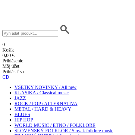
0
Košík
0,00 €
Prihlásenie
Môj účet
Prihlásiť sa
CD
VŠETKY NOVINKY / All new
KLASIKA / Classical music
JAZZ
ROCK / POP / ALTERNATÍVA
METAL / HARD & HEAVY
BLUES
HIP HOP
WORLD MUSIC / ETNO / FOLKLORE
SLOVENSKÝ FOLKLÓR / Slovak folklore music