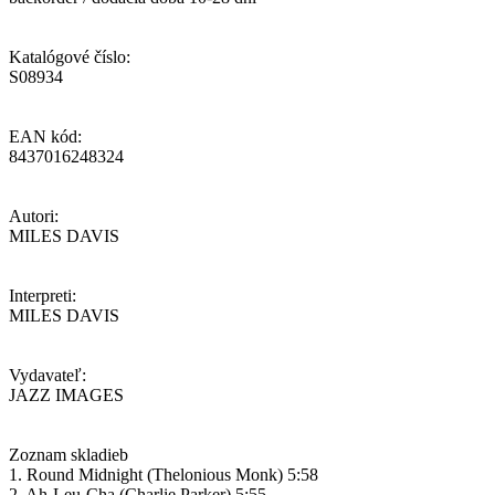
Katalógové číslo:
S08934
EAN kód:
8437016248324
Autori:
MILES DAVIS
Interpreti:
MILES DAVIS
Vydavateľ:
JAZZ IMAGES
Zoznam skladieb
1. Round Midnight (Thelonious Monk) 5:58
2. Ah-Leu-Cha (Charlie Parker) 5:55