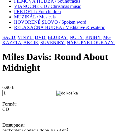
FILMOVÁ HUDBA / Soundtracks
VIANOČNÉ CD / Christmas music
PRE DETI / For children
MUZIKÁL / Musicals
HOVORENÉ SLOVO / Spoken word
RELAXAČNÁ HUDBA / Meditative & esoteric
SACD
VINYL
DVD
BLURAY
NOTY
KNIHY
MG
KAZETA
AKCIE
SUVENÍRY
NÁKUPNÉ POUKAZY
Miles Davis: Round About
Midnight
6,90
€
Formát:
CD
Dostupnosť:
backorder / dodacia doba 10-28 dní