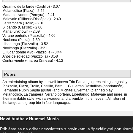
Organito de la tarde (Castillo) - 3:07
Melancólico (Plaza) - 2:42
Madame Ivonne (Pereyra) - 2:41
Malevaie (Filiberto/Discépolo) - 2:40
La trampera (Troilo) - 2:10
Silbando (Castillo) - 2:00
María (unknown) - 2:09
Verano porteño (Piazzolla) - 4:06
Nocturna (Plaza) - 1:39
Libertango (Piazzolla) - 3:52
Novitango (Piazzolla) - 3:21
El lugar donde vivo (Piazzolla) - 3:44
Años de soledad (Piazzolla) - 3:58
Contra viento y marea (Sinessi) - 4:12
Popis
An entertaining album by the well-known Trio Pantango, presenting tangos by
Piazzolla, Plaza, Troilo, Castillo, Bardi… Guillermo Destaillats (bandoneón),
Fernando Rubin Saglia (guitar) and Michael Elverman (clarinet) play
Melancólico, La trampera, Verano porteño, Libertango, Malevaie and more, in
their inimitable style, with a swagger and a twinkle in their eyes… A history of
the tango and group bio in four languages.
Nová hudba z Hummel Music
Prihláste sa na odber newslettera s novinkami a špeciálnymi ponukami