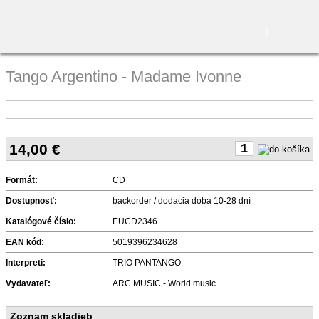
0
Tango Argentino - Madame Ivonne
14,00
€
Formát:
CD
Dostupnosť:
backorder / dodacia doba 10-28 dní
Katalógové číslo:
EUCD2346
EAN kód:
5019396234628
Interpreti:
TRIO PANTANGO
Vydavateľ:
ARC MUSIC - World music
Zoznam skladieb