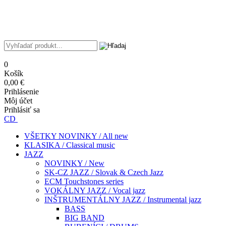
0
Košík
0,00 €
Prihlásenie
Môj účet
Prihlásiť sa
CD
VŠETKY NOVINKY / All new
KLASIKA / Classical music
JAZZ
NOVINKY / New
SK-CZ JAZZ / Slovak & Czech Jazz
ECM Touchstones series
VOKÁLNY JAZZ / Vocal jazz
INŠTRUMENTÁLNY JAZZ / Instrumental jazz
BASS
BIG BAND