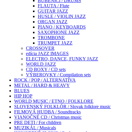
BUBENÍCI / DRUMS
FLAUTA / Flute
GUITAR JAZZ
HUSLE / VIOLIN JAZZ
ORGAN JAZZ
PIANO / KEYBOARDS
SAXOPHONE JAZZ
TROMBONE
TRUMPET JAZZ
CROSSOVER
edícia JAZZ IMAGES
ELECTRO, DANCE, FUNKY JAZZ
WORLD JAZZ
CD BOXY / CD sets
VÝBEROVKY / Compilation sets
ROCK / POP / ALTERNATÍVA
METAL / HARD & HEAVY
BLUES
HIP HOP
WORLD MUSIC / ETNO / FOLKLORE
SLOVENSKÝ FOLKLÓR / Slovak folklore music
FILMOVÁ HUDBA / Soundtracks
VIANOČNÉ CD / Christmas music
PRE DETI / For children
MUZIKÁL / Musicals