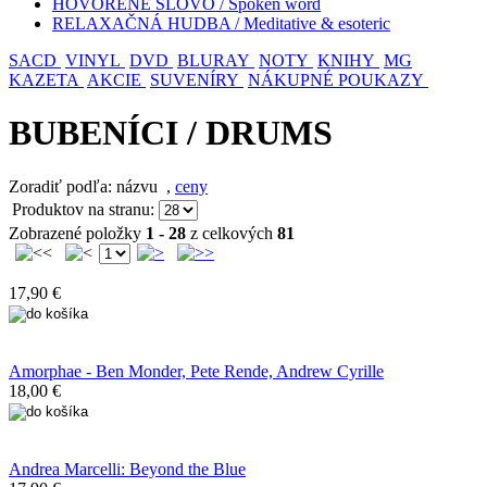
HOVORENÉ SLOVO / Spoken word
RELAXAČNÁ HUDBA / Meditative & esoteric
SACD
VINYL
DVD
BLURAY
NOTY
KNIHY
MG
KAZETA
AKCIE
SUVENÍRY
NÁKUPNÉ POUKAZY
BUBENÍCI / DRUMS
Zoradiť podľa: názvu
,
ceny
Produktov na stranu:
Zobrazené položky
1 - 28
z celkových
81
17,90 €
Amorphae - Ben Monder, Pete Rende, Andrew Cyrille
18,00 €
Andrea Marcelli: Beyond the Blue