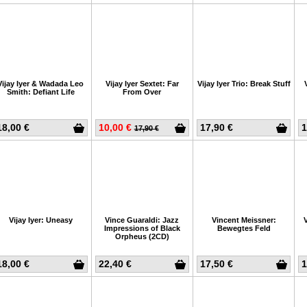
Vijay Iyer & Wadada Leo
Vijay Iyer Sextet: Far
Vijay Iyer Trio: Break Stuff
Smith: Defiant Life
From Over
18,00 €
10,00 €
17,90 €
1
17,90 €
Vijay Iyer: Uneasy
Vince Guaraldi: Jazz
Vincent Meissner:
Impressions of Black
Bewegtes Feld
Orpheus (2CD)
18,00 €
22,40 €
17,50 €
1