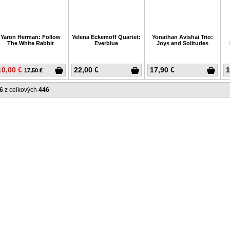
Yaron Herman: Follow
Yelena Eckemoff Quartet:
Yonathan Avishai Trio:
The White Rabbit
Everblue
Joys and Solitudes
10,00 €
22,00 €
17,90 €
1
17,50 €
46
z celkových
446