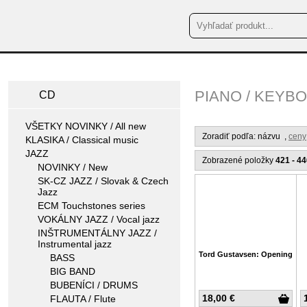
PIANO / KEYB
CD
VŠETKY NOVINKY / All new
Zoradiť podľa: názvu
,
ceny
KLASIKA / Classical music
JAZZ
Zobrazené položky
421 - 4
NOVINKY / New
SK-CZ JAZZ / Slovak & Czech
Jazz
ECM Touchstones series
VOKÁLNY JAZZ / Vocal jazz
INŠTRUMENTÁLNY JAZZ /
Instrumental jazz
Tord Gustavsen: Opening
BASS
BIG BAND
BUBENÍCI / DRUMS
18,00 €
FLAUTA / Flute