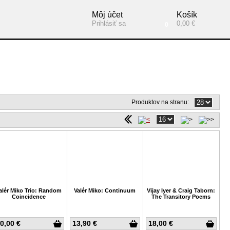
Môj účet
Košík
Prihlásiť sa
0,00 €
0
Produktov na stranu:
alér Miko Trio: Random
Valér Miko: Continuum
Vijay Iyer & Craig Taborn:
Coincidence
The Transitory Poems
0,00 €
13,90 €
18,00 €