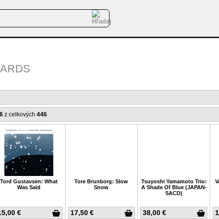
OARDS
46
z celkových
446
Tord Gustavsen: What
Tore Brunborg: Slow
Tsuyoshi Yamamoto Trio:
V
Was Said
Snow
A Shade Of Blue (JAPAN-
SACD)
15,00 €
17,50 €
38,00 €
1