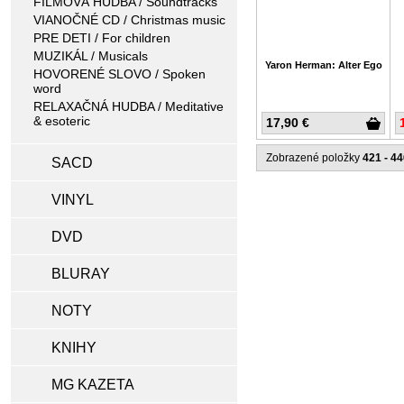
FILMOVÁ HUDBA / Soundtracks
VIANOČNÉ CD / Christmas music
PRE DETI / For children
MUZIKÁL / Musicals
Yaron Herman: Alter Ego
HOVORENÉ SLOVO / Spoken
word
RELAXAČNÁ HUDBA / Meditative
& esoteric
17,90 €
Zobrazené položky
421 - 4
SACD
VINYL
DVD
BLURAY
NOTY
KNIHY
MG KAZETA