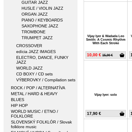
GUITAR JAZZ
HUSLE / VIOLIN JAZZ
ORGAN JAZZ
PIANO / KEYBOARDS
SAXOPHONE JAZZ
TROMBONE
Vijay Iyer & Wadada Leo
TRUMPET JAZZ
Smith: A Cosmic Rhythm
With Each Stroke
CROSSOVER
edícia JAZZ IMAGES
10,00 €
15,00 €
ELECTRO, DANCE, FUNKY
JAZZ
WORLD JAZZ
CD BOXY / CD sets
VÝBEROVKY / Compilation sets
ROCK / POP / ALTERNATÍVA
METAL / HARD & HEAVY
Vijay Iyer: solo
BLUES
HIP HOP
WORLD MUSIC / ETNO /
17,90 €
FOLKLORE
SLOVENSKÝ FOLKLÓR / Slovak
folklore music