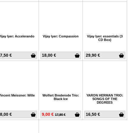
Vijay Iyer: Accelerando
Vijay Iyer: Compassion
Vijay Iyer: essentials (3
CD Box)
7,50 €
18,00 €
29,90 €
Vincent Meissner: Wille
Wolfert Brederode Trio:
YARON HERMAN TRIO:
Black Ice
SONGS OF THE
DEGREES
8,00 €
9,00 €
16,50 €
17,90 €