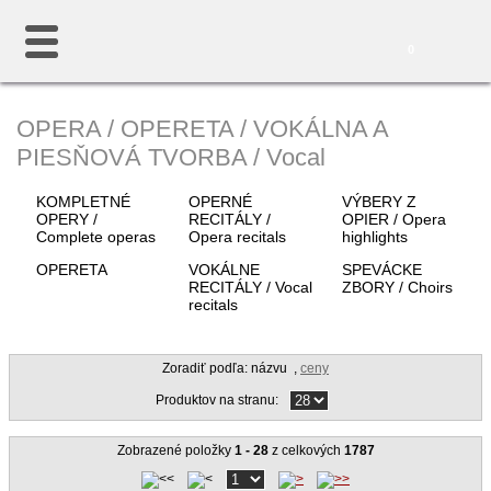
0
OPERA / OPERETA / VOKÁLNA A
PIESŇOVÁ TVORBA / Vocal
KOMPLETNÉ
OPERNÉ
VÝBERY Z
OPERY /
RECITÁLY /
OPIER / Opera
Complete operas
Opera recitals
highlights
OPERETA
VOKÁLNE
SPEVÁCKE
RECITÁLY / Vocal
ZBORY / Choirs
recitals
Zoradiť podľa: názvu
,
ceny
Produktov na stranu:
Zobrazené položky
1 - 28
z celkových
1787