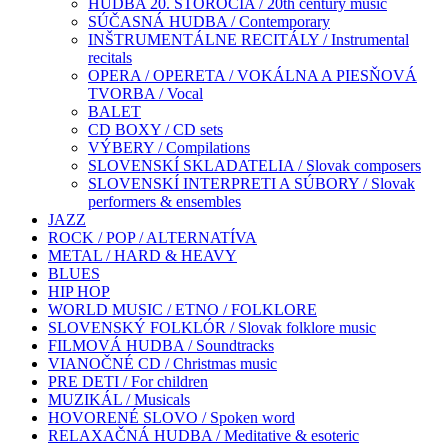
HUDBA 20. STOROČIA / 20th century music
SÚČASNÁ HUDBA / Contemporary
INŠTRUMENTÁLNE RECITÁLY / Instrumental
recitals
OPERA / OPERETA / VOKÁLNA A PIESŇOVÁ
TVORBA / Vocal
BALET
CD BOXY / CD sets
VÝBERY / Compilations
SLOVENSKÍ SKLADATELIA / Slovak composers
SLOVENSKÍ INTERPRETI A SÚBORY / Slovak
performers & ensembles
JAZZ
ROCK / POP / ALTERNATÍVA
METAL / HARD & HEAVY
BLUES
HIP HOP
WORLD MUSIC / ETNO / FOLKLORE
SLOVENSKÝ FOLKLÓR / Slovak folklore music
FILMOVÁ HUDBA / Soundtracks
VIANOČNÉ CD / Christmas music
PRE DETI / For children
MUZIKÁL / Musicals
HOVORENÉ SLOVO / Spoken word
RELAXAČNÁ HUDBA / Meditative & esoteric