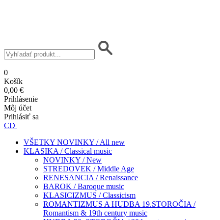
0
Košík
0,00 €
Prihlásenie
Môj účet
Prihlásiť sa
CD
VŠETKY NOVINKY / All new
KLASIKA / Classical music
NOVINKY / New
STREDOVEK / Middle Age
RENESANCIA / Renaissance
BAROK / Baroque music
KLASICIZMUS / Classicism
ROMANTIZMUS A HUDBA 19.STOROČIA /
Romantism & 19th century music