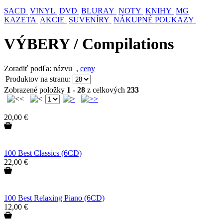
SACD
VINYL
DVD
BLURAY
NOTY
KNIHY
MG
KAZETA
AKCIE
SUVENÍRY
NÁKUPNÉ POUKAZY
VÝBERY / Compilations
Zoradiť podľa: názvu
,
ceny
Produktov na stranu:
Zobrazené položky
1 - 28
z celkových
233
20,00 €
100 Best Classics (6CD)
22,00 €
100 Best Relaxing Piano (6CD)
12,00 €