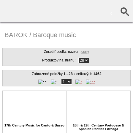
0
BAROK / Baroque music
Zoradiť podľa: názvu
,
ceny
Produktov na stranu:
Zobrazené položky
1 - 28
z celkových
1462
17th Century Music for Canto & Basso
18th & 19th Century Portugese &
Spanish Rarities / Arriaga