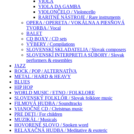
VIOLA
VIOLA DA GAMBA
VIOLONČELO / Violoncello
RARITNÉ NÁSTROJE / Rare instruments
OPERA / OPERETA / VOKÁLNA A PIESŇOVÁ
TVORBA / Vocal
BALET
CD BOXY / CD sets
VÝBERY / Compilations
SLOVENSKÍ SKLADATELIA / Slovak composers
SLOVENSKÍ INTERPRETI A SÚBORY / Slovak
performers & ensembles
JAZZ
ROCK / POP / ALTERNATÍVA
METAL / HARD & HEAVY
BLUES
HIP HOP
WORLD MUSIC / ETNO / FOLKLORE
SLOVENSKÝ FOLKLÓR / Slovak folklore music
FILMOVÁ HUDBA / Soundtracks
VIANOČNÉ CD / Christmas music
PRE DETI / For children
MUZIKÁL / Musicals
HOVORENÉ SLOVO / Spoken word
RELAXAČNÁ HUDBA / Meditative & esoteric