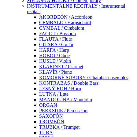
SÚČASNÁ HUDBA / Contemporary
INŠTRUMENTÁLNE RECITÁLY / Instrumental
recitals
AKORDEÓN / Accordeon
ČEMBALO / Harpsichord
CYMBAL / Cimbalom
FAGOT / Bassoon
FLAUTA / Flute
GITARA / Guitar
HARFA / Harp
HOBOJ / Oboe
HUSLE / Violin
KLARINET / Clarinet
KLAVÍR / Piano
KOMORNÉ SÚBORY / Chamber ensembles
KONTRABAS / Double Bass
LESNÝ ROH / Horn
LUTNA / Lute
MANDOLÍNA / Mandolin
ORGAN
PERKSUIE / Percussion
SAXOFÓN
TROMBÓN
TRUBKA / Trumpet
TUBA