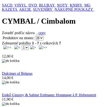
SACD
VINYL
DVD
BLURAY
NOTY
KNIHY
MG
KAZETA
AKCIE
SUVENÍRY
NÁKUPNÉ POUKAZY
CYMBAL / Cimbalom
Zoradiť podľa: názvu
,
ceny
Produktov na stranu:
Zobrazené položky
1 - 7
z celkových
7
12,00 €
Dulcimer of Belarus
14,00 €
Enikő Ginzery & Sabine Erdmann: Hommage à P. Hebenstreit
11,90 €