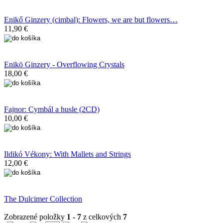
Enikő Ginzery (cimbal): Flowers, we are but flowers…
11,90 €
Enikö Ginzery - Overflowing Crystals
18,00 €
Fajnor: Cymbál a husle (2CD)
10,00 €
Ildikó Vékony: With Mallets and Strings
12,00 €
The Dulcimer Collection
Zobrazené položky
1 - 7
z celkových
7