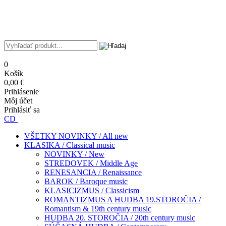
0
Košík
0,00 €
Prihlásenie
Môj účet
Prihlásiť sa
CD
VŠETKY NOVINKY / All new
KLASIKA / Classical music
NOVINKY / New
STREDOVEK / Middle Age
RENESANCIA / Renaissance
BAROK / Baroque music
KLASICIZMUS / Classicism
ROMANTIZMUS A HUDBA 19.STOROČIA /
Romantism & 19th century music
HUDBA 20. STOROČIA / 20th century music