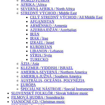
WORLD FUSION
AFRIKA / Africa
SEVERNÁ AFRIKA / North Africa
STREDNÝ VÝCHOD / Middle East
CELÝ STREDNÝ VÝCHOD / All Middle East
AFGANISTAN
ARMÉNSKO / Armenia
AZERBAJDŽÁN / Azerbaijan
IRÁN
IRAK / Iraq
IZRAEL / Israel
KURDISTAN
LIBANON / Lebanon
SÝRIA / Syria
TURECKO
ÁZIA / Asia
KLEZMER / YIDDISH / ISRAEL
AMERIKA-SEVERNÁ / Northern America
AMERIKA-JUŽNÁ / Southern America
AUSTRÁLIA, OCEÁNIA, POLYNÉZIA
EURÓPA
ŠPECIÁLNE NÁSTROJE / Special Instruments
SLOVENSKÝ FOLKLÓR / Slovak folklore music
FILMOVÁ HUDBA / Soundtracks
VIANOČNÉ CD / Christmas music