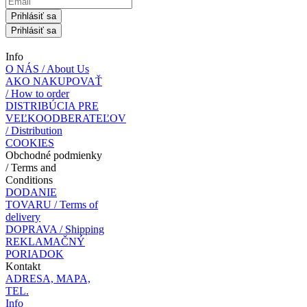
Prihlásiť sa
Prihlásiť sa
Info
O NÁS / About Us
AKO NAKUPOVAŤ
/ How to order
DISTRIBÚCIA PRE
VEĽKOODBERATEĽOV
/ Distribution
COOKIES
Obchodné podmienky
/ Terms and
Conditions
DODANIE
TOVARU / Terms of
delivery
DOPRAVA / Shipping
REKLAMAČNÝ
PORIADOK
Kontakt
ADRESA, MAPA,
TEL.
Info