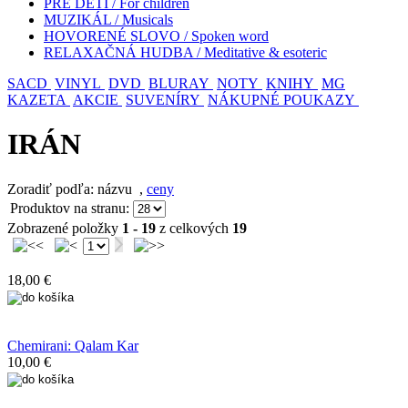
PRE DETI / For children
MUZIKÁL / Musicals
HOVORENÉ SLOVO / Spoken word
RELAXAČNÁ HUDBA / Meditative & esoteric
SACD
VINYL
DVD
BLURAY
NOTY
KNIHY
MG
KAZETA
AKCIE
SUVENÍRY
NÁKUPNÉ POUKAZY
IRÁN
Zoradiť podľa: názvu
,
ceny
Produktov na stranu:
Zobrazené položky
1 - 19
z celkových
19
18,00 €
Chemirani: Qalam Kar
10,00 €