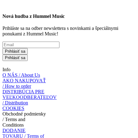
Nová hudba z Hummel Music
Prihláste sa na odber newslettera s novinkami a špeciálnymi
ponukami z Hummel Music!
Prihlásiť sa
Prihlásiť sa
Info
O NÁS / About Us
AKO NAKUPOVAŤ
/ How to order
DISTRIBÚCIA PRE
VEĽKOODBERATEĽOV
/ Distribution
COOKIES
Obchodné podmienky
/ Terms and
Conditions
DODANIE
TOVARU / Terms of