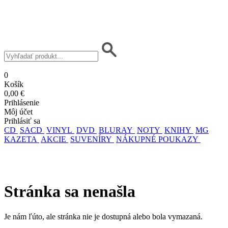
0
Košík
0,00 €
Prihlásenie
Môj účet
Prihlásiť sa
CD
SACD
VINYL
DVD
BLURAY
NOTY
KNIHY
MG
KAZETA
AKCIE
SUVENÍRY
NÁKUPNÉ POUKAZY
Stránka sa nenašla
Je nám ľúto, ale stránka nie je dostupná alebo bola vymazaná.