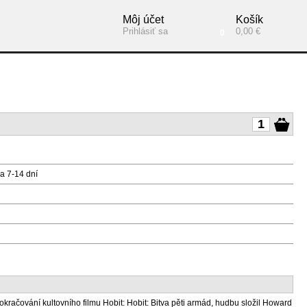
Môj účet
Košík
Prihlásiť sa
0,00 €
0
a 7-14 dní
okračování kultovního filmu Hobit: Hobit: Bitva pěti armád, hudbu složil Howard