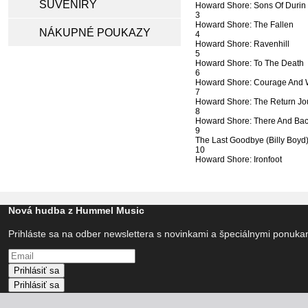
SUVENÍRY
Howard Shore: Sons Of Durin
3
Howard Shore: The Fallen
NÁKUPNÉ POUKAZY
4
Howard Shore: Ravenhill
5
Howard Shore: To The Death
6
Howard Shore: Courage And
7
Howard Shore: The Return Jo
8
Howard Shore: There And Bac
9
The Last Goodbye (Billy Boyd
10
Howard Shore: Ironfoot
Nová hudba z Hummel Music
Prihláste sa na odber newslettera s novinkami a špeciálnymi ponuk
Prihlásiť sa
Prihlásiť sa