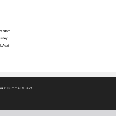
 Wisdom
urney
k Again
)
ami z Hummel Music!