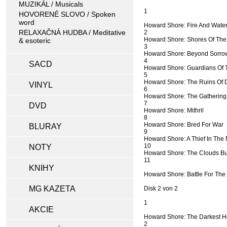
MUZIKÁL / Musicals
1
HOVORENÉ SLOVO / Spoken
word
Howard Shore: Fire And Wate
RELAXAČNÁ HUDBA / Meditative
2
Howard Shore: Shores Of The
& esoteric
3
Howard Shore: Beyond Sorrow
4
SACD
Howard Shore: Guardians Of 
5
Howard Shore: The Ruins Of 
VINYL
6
Howard Shore: The Gathering
7
DVD
Howard Shore: Mithril
8
Howard Shore: Bred For War
BLURAY
9
Howard Shore: A Thief In The 
10
NOTY
Howard Shore: The Clouds Bu
11
KNIHY
Howard Shore: Battle For The
MG KAZETA
Disk 2 von 2
1
AKCIE
Howard Shore: The Darkest H
2