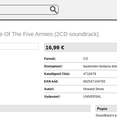
le Of The Five Armies (2CD soundtrack)
16,99
€
Formát:
CD
Dostupnosť:
backorder/ dodacia dob
Katalógové číslo:
4710479
EAN kód:
602547104793
Autori:
Howard Shore
Vydavateľ:
UNIVERSAL
Popis
Soundtrack k p