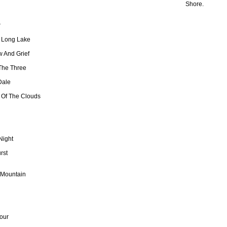
Shore.
r
 Long Lake
 And Grief
The Three
Dale
 Of The Clouds
Night
rst
 Mountain
our