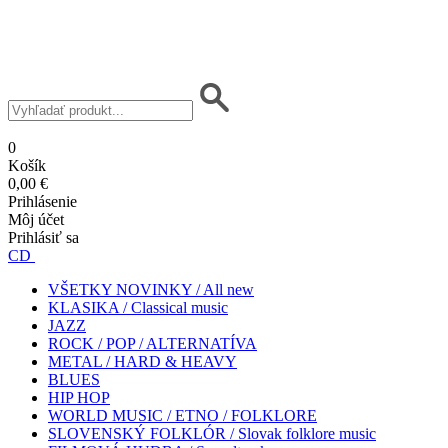
0
Košík
0,00 €
Prihlásenie
Môj účet
Prihlásiť sa
CD
VŠETKY NOVINKY / All new
KLASIKA / Classical music
JAZZ
ROCK / POP / ALTERNATÍVA
METAL / HARD & HEAVY
BLUES
HIP HOP
WORLD MUSIC / ETNO / FOLKLORE
SLOVENSKÝ FOLKLÓR / Slovak folklore music