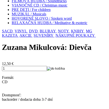
FILMOVÁ HUDBA / Soundtracks
VIANOČNÉ CD / Christmas music
PRE DETI / For children
MUZIKÁL / Musicals
HOVORENÉ SLOVO / Spoken word
RELAXAČNÁ HUDBA / Meditative & esoteric
SACD
VINYL
DVD
BLURAY
NOTY
KNIHY
MG
KAZETA
AKCIE
SUVENÍRY
NÁKUPNÉ POUKAZY
Zuzana Mikulcová: Dievča
12,50
€
Formát:
CD
Dostupnosť:
backorder / dodacia doba 3-7 dní