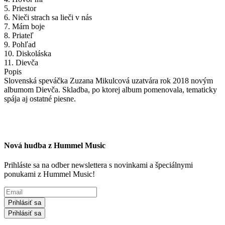
5. Priestor
6. Nieči strach sa lieči v nás
7. Márn boje
8. Priateľ
9. Pohľad
10. Diskoláska
11. Dievča
Popis
Slovenská speváčka Zuzana Mikulcová uzatvára rok 2018 novým
albumom Dievča. Skladba, po ktorej album pomenovala, tematicky
spája aj ostatné piesne.
Nová hudba z Hummel Music
Prihláste sa na odber newslettera s novinkami a špeciálnymi
ponukami z Hummel Music!
Prihlásiť sa
Prihlásiť sa