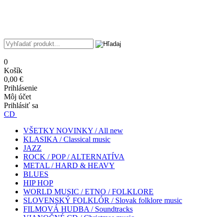
0
Košík
0,00 €
Prihlásenie
Môj účet
Prihlásiť sa
CD
VŠETKY NOVINKY / All new
KLASIKA / Classical music
JAZZ
ROCK / POP / ALTERNATÍVA
METAL / HARD & HEAVY
BLUES
HIP HOP
WORLD MUSIC / ETNO / FOLKLORE
SLOVENSKÝ FOLKLÓR / Slovak folklore music
FILMOVÁ HUDBA / Soundtracks