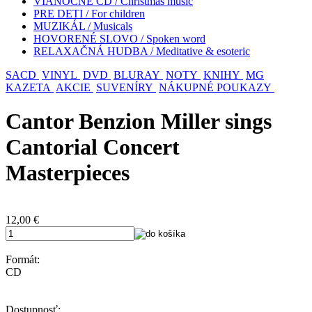
VIANOČNÉ CD / Christmas music
PRE DETI / For children
MUZIKÁL / Musicals
HOVORENÉ SLOVO / Spoken word
RELAXAČNÁ HUDBA / Meditative & esoteric
SACD
VINYL
DVD
BLURAY
NOTY
KNIHY
MG
KAZETA
AKCIE
SUVENÍRY
NÁKUPNÉ POUKAZY
Cantor Benzion Miller sings
Cantorial Concert
Masterpieces
12,00
€
Formát:
CD
Dostupnosť: