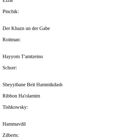
Ezrat
Pinchik:
Der Khazn un der Gabe
Roitman:
Hayyom T'amtzeinu
Schorr:
Sheyyibane Beit Hammikdash
Ribbon Ha'olamim
Tishkowsky:
Hammavdil
Zilberts: