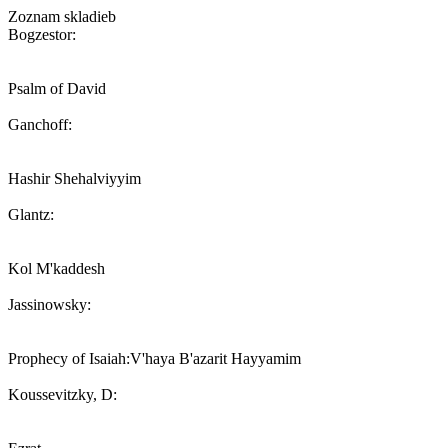
Zoznam skladieb
Bogzestor:
Psalm of David
Ganchoff:
Hashir Shehalviyyim
Glantz:
Kol M'kaddesh
Jassinowsky:
Prophecy of Isaiah:V'haya B'azarit Hayyamim
Koussevitzky, D: